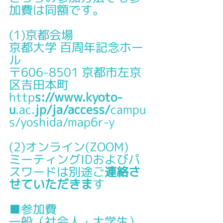
加費は同額です。
(1)京都会場
京都大学 百周年記念ホー
ル
〒606-8501 京都市左京
区吉田本町
http
s://www.kyoto-
u
.ac.
jp/ja/access/
campu
s/yoshida/map6r-y
(2)オンライン(ZOOM)
ミーティングIDおよびパ
スワードは別途ご
連絡さ
せていただきま
す
■参加費
一般（社会人・大学生）