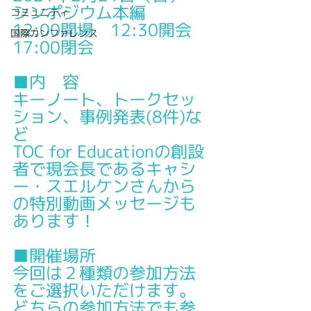
シンポジウム本編　
コミュニティ
12:00開場　12:30開会　
国際カンファレンス
17:00閉会
■内　容
キーノート、トークセッ
ション、事例発表(8件)な
ど
TOC for Educationの創設
者で現会長であるキャシ
ー・スエルケンさんから
の特別動画メッセージも
あります！
■開催場所
今回は２種類の参加方法
をご選択いただけます。
どちらの参加方法でも参