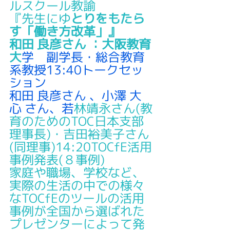
ルスクール教諭
『先生にゆ
とりをもたら
す「働き方改革」』
和田 良彦さん ：大阪教育
大
学　副学長・総合教育
系教授13:40トークセッ
ション
和田 良彦さん 、小澤 大
心 さん、若
林靖永さん(教
育のためのTOC日本支部
理事長)・吉田裕美子さん
(同理事)14:20TOCfE活用
事例発表(８事例)
家庭や職場、学校など、
実際の生活の中での様々
なTOCfEのツールの活用
事例が全国から選ばれた
プレゼンターによって発