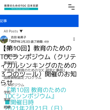
記事
All Posts
吉田 裕美子
All Posts
2021年2月2日
読了時間: 4分
【第10回】教育のための
お知らせ
TOCシンポジウム（クリテ
活動記録
事例紹介
ィカルシンキングのための
学習誌『教育のためのTOC 研究と事例』
３つのツール）開催のお知
国際資格認定プログラム
らせ
シンポジウム
『第10回 教育のための
学校
TOCシンポジウム』
家庭
■開催日時
2021年2月21日（日）
組織