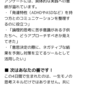
アンケートには、具体的な実践への意
欲が溢れています。
・「発達特性（ADHDやASDなど）を持
つ方とのコミュニケーションを整理す
るのに役立つ」
・「論理的思考に苦手意識がある子供
たちへ、どうアプローチすべきか見え
てきた」
・「意思決定の際に、ネガティブな結
果を予測し対策を立てるツールとして
活用したい」
■ 次はあなたの番です！
この4日間で生まれたのは、一生モノの
思考スキルだけではありません。共に
格闘し、学び合った「仲間の絆」も大
きな財産となりました。壁一面に貼ら
れた無数の付箋（気づきと疑問の
数々）は、参加者の皆さんが真剣に自