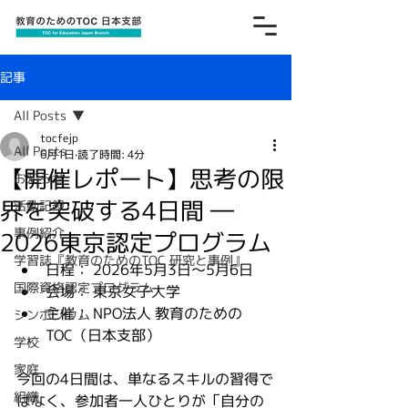
記事
All Posts
tocfejp
All Posts
6月1日
読了時間: 4分
【開催レポート】思考の限
お知らせ
界を突破する4日間 ―
活動記録
事例紹介
2026東京認定プログラム
学習誌『教育のためのTOC 研究と事例』
日程： 2026年5月3日～5月6日
国際資格認定プログラム
会場： 東京女子大学
主催： NPO法人 教育のための
シンポジウム
TOC（日本支部）
学校
家庭
今回の4日間は、単なるスキルの習得で
組織
はなく、参加者一人ひとりが「自分の