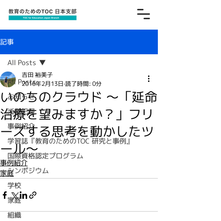
記事
All Posts
吉田 裕美子
All Posts
2016年2月13日
読了時間: 0分
いのちのクラウド ～「延命
お知らせ
治療を望みますか？」フリ
活動記録
事例紹介
ーズする思考を動かしたツ
学習誌『教育のためのTOC 研究と事例』
ール～
国際資格認定プログラム
事例紹介
シンポジウム
家庭
学校
家庭
組織