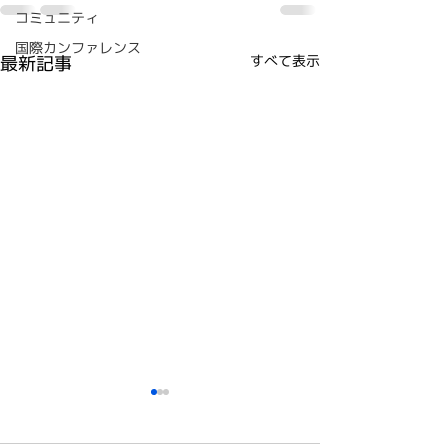
コミュニティ
国際カンファレンス
最新記事
すべて表示
教育のためのTOC 国際
人が秘める可能
オンライン・シンポジウ
放つヒントを