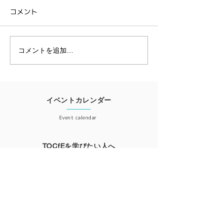
ム2022開催レポート
～ 教育のための
コメント
<TOCfEのツールとは＞ <各
NPO 教育のための
立25周年記念
国からの発表事例＞ 発表され
1995年に、イス
ライン・カンフ
た事例テーマは多岐に渡りま
理学者であり、ビ
2020開催レポ
した。 ・卓球で勝つために
のベストセラー『
コメントを追加…
（韓国） ・エッセイ・ライテ
ル』の著書でもあ
ィングへの適用（南アフリ
フ・ゴールドラッ
カ） ・パンデミックのなかで
って創立され、キ
ポーランド、イタリア、リト
エルケン氏が会長
イベントカレンダー
アニアの先生たちがこどもの
た。 今年はこのNPOの創立
Event calendar
可能性を引きだすために日...
25周年を記念し
ライン・...
TOCfEを学びたい人へ
For those who want to learn
会員登録
Member registration