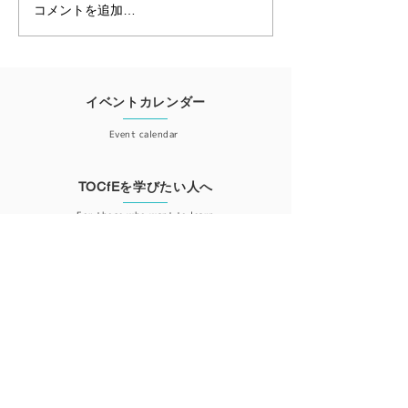
コメントを追加…
【開催レポート】思考の
『国際認定プロ
限界を突破する4日間 ―
2026オンライ
2026東京認定プログラム
ご案内
イベントカレンダー
Event calendar
TOCfEを学びたい人へ
For those who want to learn
会員登録
Member registration
更新情報が届くニュースレター登録はこちら
ニュースレター登録