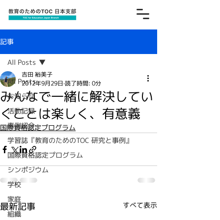
記事
All Posts
吉田 裕美子
All Posts
2012年9月29日
読了時間: 0分
みんなで一緒に解決してい
お知らせ
くことは楽しく、有意義
活動記録
事例紹介
国際資格認定プログラム
学習誌『教育のためのTOC 研究と事例』
国際資格認定プログラム
シンポジウム
学校
家庭
最新記事
すべて表示
組織