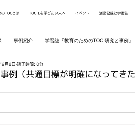
のTOCとは
TOCfEを学びたい人へ
イベント
活動記録と学術誌
録
事例紹介
学習誌『教育のためのTOC 研究と事例』
年9月8日
読了時間: 0分
シンポジウム
学校
家庭
組織
コミュニティ
用事例（共通目標が明確になってき