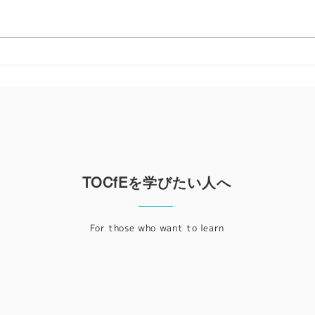
国際
らの発表事例＞ 発表された事例
に、
ンス
テーマは多岐に渡りました。 ・
り、
卓球で勝つために（韓国） ・エ
『ザ
ッセイ・ライティングへの適用
リヤ
（南アフリカ） ・パンデミック
って
のなかでポーランド、イタリア、
ケン
リトアニアの先生たちがこどもの
年は
可能性を引きだすために日...
念し
TOCfEを学びたい人へ
For those who want to learn