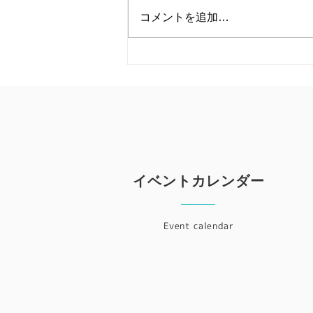
会』 まずは、今回ワークショッ
コメントを追加…
プを開催させていただいた札幌新
陽高校をご紹介したいと思いま
す。 札幌新陽高校は、『自主創
造』を校訓とする、北海道札幌市
にある高校です。 新陽ビジョン
2030を掲げ、新しい取り組みを
次々と展開する学校として、近隣
地...
イベントカレンダー
Event calendar