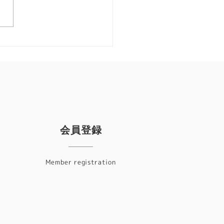
オンライン・カンファレ
イスラエルの物理学者であ
2020開催レポート ～
ビジネス小説のベストセラー
・ゴール』の著書でもあるエ
フ・ゴールドラット博士によ
創立され、キャシー・スエル
氏が会長となりました。 今
このNPOの創立25周年を記
て、国際オンライン・...
会員登録
Member registration