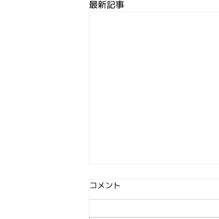
最新記事
札幌新陽高校にて先生方50名
コメント
以上の対話の場にてTOCfEを
体験いただきました！
札幌新陽高校と『中つ火を囲む