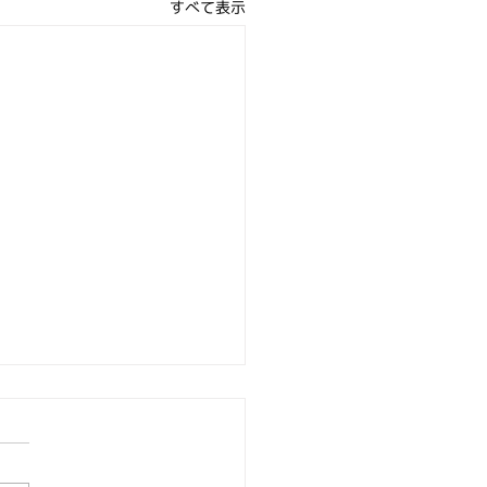
すべて表示
秘める可能性を解き放つ
トをくれた ～ 教育の
のTOC創立25周年記念
 教育のためのTOCは1995年