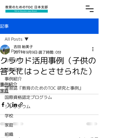
記事
All Posts
吉田 裕美子
All Posts
2011年9月9日
読了時間: 0分
クラウド活用事例（子供の
お知らせ
答えにはっとさせられた）
活動記録
事例紹介
事例紹介
学習誌『教育のためのTOC 研究と事例』
家庭
国際資格認定プログラム
シンポジウム
学校
家庭
組織