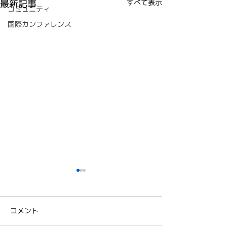
最新記事
すべて表示
コミュニティ
国際カンファレンス
教育のためのTOC 国際
人が秘める可能
オンライン・シンポジウ
放つヒントを
ム2022開催レポート
～ 教育のための
コメント
<TOCfEのツールとは＞ <各
NPO 教育のための
立25周年記念
国からの発表事例＞ 発表され
1995年に、イス