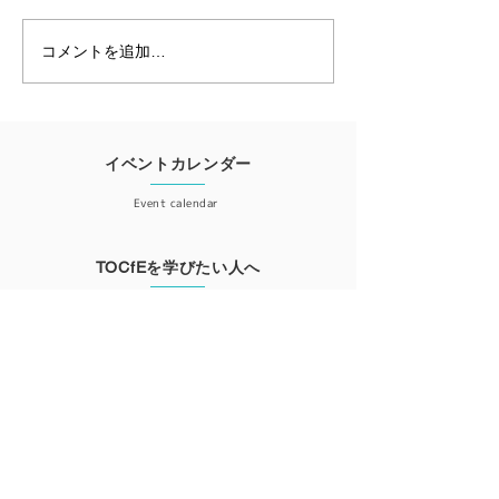
ライン・カンフ
た事例テーマは多岐に渡りま
理学者であり、ビ
2020開催レポ
した。 ・卓球で勝つために
のベストセラー『
コメントを追加…
（韓国） ・エッセイ・ライテ
ル』の著書でもあ
ィングへの適用（南アフリ
フ・ゴールドラッ
カ） ・パンデミックのなかで
って創立され、キ
ポーランド、イタリア、リト
エルケン氏が会長
イベントカレンダー
アニアの先生たちがこどもの
た。 今年はこのNPOの創立
Event calendar
可能性を引きだすために日...
25周年を記念し
ライン・...
TOCfEを学びたい人へ
For those who want to learn
会員登録
Member registration
更新情報が届くニュースレター登録はこちら