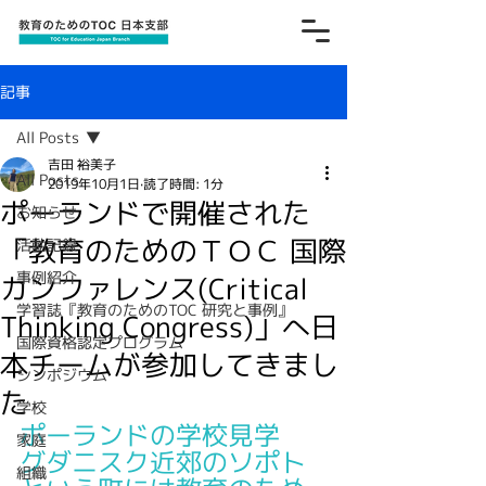
記事
All Posts
吉田 裕美子
All Posts
2019年10月1日
読了時間: 1分
ポーランドで開催された
お知らせ
「教育のためのＴＯＣ 国際
活動記録
事例紹介
カンファレンス(Critical
学習誌『教育のためのTOC 研究と事例』
Thinking Congress)」へ日
国際資格認定プログラム
本チームが参加してきまし
シンポジウム
た
学校
ポーランドの学校見学
家庭
グダニスク近郊のソポト
組織