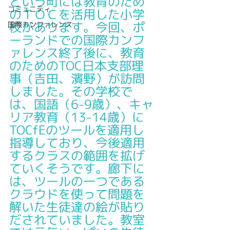
という町には教育のため
コミュニティ
のＴＯＣを活用した小学
校があります。今回、ポ
国際カンファレンス
ーランドでの国際カンフ
ァレンス終了後に、教育
のためのTOC日本支部理
事（吉田、濱野）が訪問
しました。その学校で
は、国語（6-9歳）、キャ
リア教育（13-14歳）に
TOCfEのツールを適用し
指導しており、今後適用
するクラスの範囲を拡げ
ていくそうです。廊下に
は、ツールの一つである
クラウドを使って問題を
解いた生徒達の絵が貼り
だされていました。教室