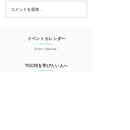
た事例テーマは多岐に渡りま
理学者であり、ビ
2020開催レポ
した。 ・卓球で勝つために
のベストセラー『
コメントを追加…
（韓国） ・エッセイ・ライテ
ル』の著書でもあ
ィングへの適用（南アフリ
フ・ゴールドラッ
カ） ・パンデミックのなかで
って創立され、キ
ポーランド、イタリア、リト
エルケン氏が会長
イベントカレンダー
アニアの先生たちがこどもの
た。 今年はこのNPOの創立
Event calendar
可能性を引きだすために日...
25周年を記念し
ライン・...
TOCfEを学びたい人へ
For those who want to learn
会員登録
Member registration
更新情報が届くニュースレター登録はこちら