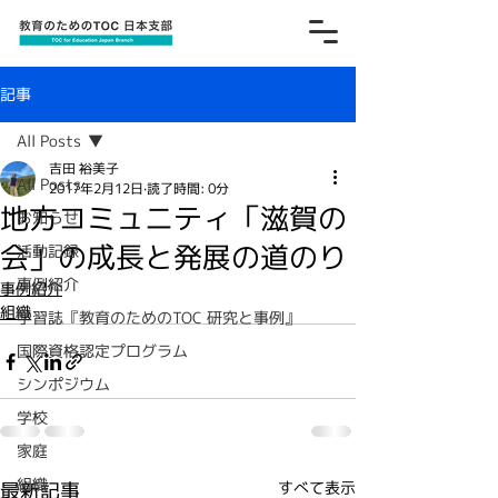
記事
All Posts
吉田 裕美子
All Posts
2017年2月12日
読了時間: 0分
地方コミュニティ「滋賀の
お知らせ
会」の成長と発展の道のり
活動記録
事例紹介
事例紹介
組織
学習誌『教育のためのTOC 研究と事例』
国際資格認定プログラム
シンポジウム
学校
家庭
組織
最新記事
すべて表示