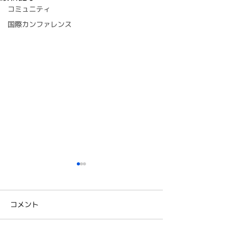
コミュニティ
国際カンファレンス
教育のためのTOC 国際
人が秘める可能
オンライン・シンポジウ
放つヒントを
ム2022開催レポート
～ 教育のための
コメント
<TOCfEのツールとは＞ <各
NPO 教育のための
立25周年記念
国からの発表事例＞ 発表され
1995年に、イス
ライン・カンフ