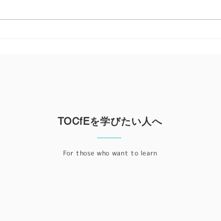
【開催レポート】思考の限界
『国
を突破する4日間 ― 2026東
オン
京認定プログラム
TOCfEを学びたい人へ
For those who want to learn