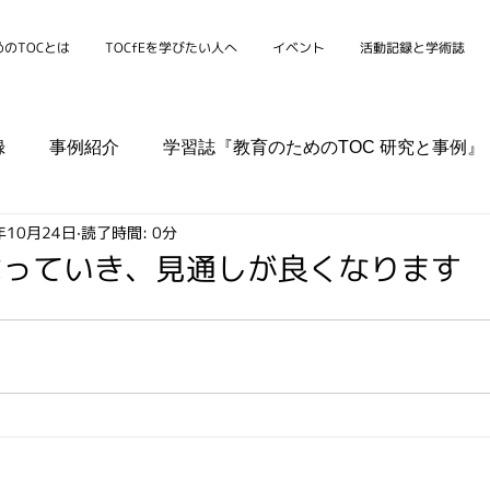
のTOCとは
TOCfEを学びたい人へ
イベント
活動記録と学術誌
録
事例紹介
学習誌『教育のためのTOC 研究と事例』
年10月24日
読了時間: 0分
シンポジウム
学校
家庭
組織
コミュニティ
なっていき、見通しが良くなります