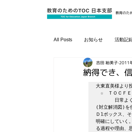
教育のため
All Posts
お知らせ
活動記
吉田 裕美子
2011
国際資格認定プログラム
納得でき、
大東直美様より
　☆　ＴＯＣＦ
　　　　日常よ
(対立解消図)
Ｄ1ボックス、
明確にしていく
る過程や理由、