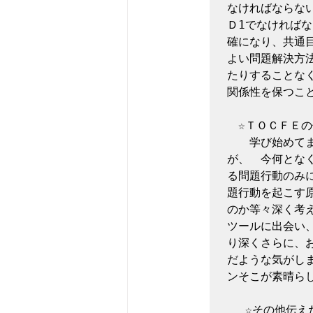
なければならな
Ｄ1でなければ
確になり、共通
よい問題解決方
たりすることな
関係性を保つこ
　☆ＴＯＣＦＥ
　　学び始めて
が、　今何とな
る問題行動のみ
題行動を起こす
のか等々深く考
ツールに出会い
り深くさらに、
だような気がし
ンそこが素晴ら
　 ☆その他伝え