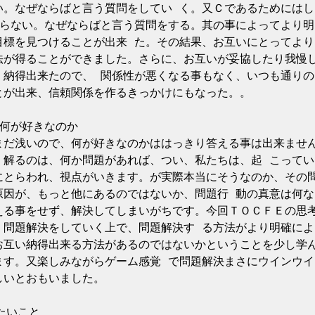
い。なぜならばと言う質問をしてい く。又Ｃであるためにはし
ならない。なぜならばと言う質問をする。其の事によってより明
目標を見つけることが出来 た。その結果、お互いにとってより
法が得ることができました。さらに、お互いが妥協したり我慢
く納得出来たので、 関係性が悪くなる事もなく、いつも通りの
とが出来、信頼関係を作るきっかけにもなった。。
の何が好きなのか
まだ浅いので、何が好きなのかははっきり答える事は出来ませ
く解るのは、何か問題があれば、つい、私たちは、起 こってい
にとらわれ、視点がいきます。が実際本当にそうなのか、その
原因が、もっと他にあるのではないか、問題行 動の真意は何な
える事をせず、解決してしまいがちです。今回ＴＯＣＦＥの思
、問題解決をしていく上で、問題解決す る方法がより明確によ
お互い納得出来る方法があるのではないかということを少し学
ます。又楽しみながらゲーム感覚 で問題解決まさにウインウイ
しいとおもいました。
たいこと