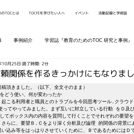
のTOCとは
TOCfEを学びたい人へ
イベント
活動記録と学術誌
録
事例紹介
学習誌『教育のためのTOC 研究と事例』
年10月25日
読了時間: 2分
シンポジウム
学校
家庭
組織
コミュニティ
信頼関係を作るきっかけにもなりま
投稿頂きました。（以下、全文そのまま）
Ｅをどう使い、何が変わったか
く起こる利用者と職員とのトラブルを今回思考ツール.クラウド
を使ってやってみました。まず互いに対立している行動 をＤ及
そしてボックス内の内容を質問して行くことでそれぞれの要望を
。さらに、要望Ｂ.Ｃをより深く分析及び論理 的関係の背景に
思い込み等をはっはりさせていくために、ＢであるためにはＤ