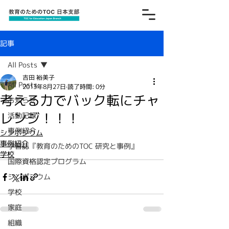
記事
All Posts
吉田 裕美子
All Posts
2013年8月27日
読了時間: 0分
考える力でバック転にチャ
お知らせ
レンジ！！！
活動記録
事例紹介
シンポジウム
事例紹介
学習誌『教育のためのTOC 研究と事例』
学校
国際資格認定プログラム
シンポジウム
学校
家庭
組織