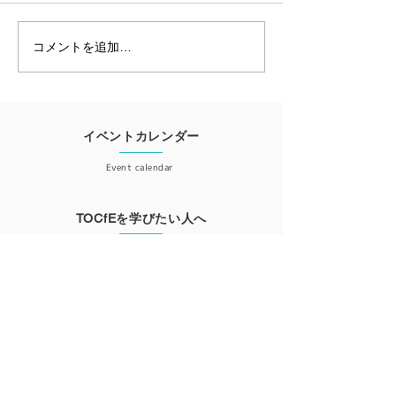
す。 毎年ご好評
る 教育のためのT
ウム 例年は2月に開催してい
コメントを追加…
2026年3月7日開催！教育
ましたが、 2026
のためのTOCシンポジウ
（土） に開催しま
ム ～複雑な問題をシン
日時：2026年3月
プルにする、一生ものの
（土） 10:00-17
イベントカレンダー
「考える力」を手に取り
所：東京女子大学
ませんか？～
Event calendar
並区善福寺2-6-1
（準備中） ※オ
信、公式親会の予
TOCfEを学びたい人へ
せん 教育のための
For those who want to learn
ルは、学校・家庭
会員登録
Member registration
更新情報が届くニュースレター登録はこちら