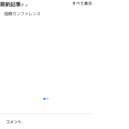
最新記事
すべて表示
コミュニティ
国際カンファレンス
2026年3月7日(土) 
催！教育のための
ンポジウムのお
コメント
教育のためのTOC
事例募集1/15