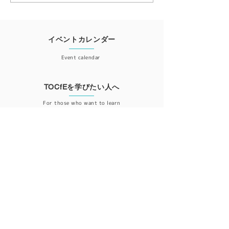
限界を突破する4日間 ―
2026オンライ
2026東京認定プログラム
ご案内
イベントカレンダー
Event calendar
TOCfEを学びたい人へ
For those who want to learn
会員登録
Member registration
更新情報が届くニュースレター登録はこちら
ニュースレター登録