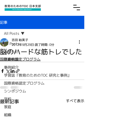
記事
All Posts
吉田 裕美子
All Posts
2012年9月29日
読了時間: 0分
脳のハードな筋トレでした
お知らせ
国際資格認定プログラム
活動記録
事例紹介
学習誌『教育のためのTOC 研究と事例』
国際資格認定プログラム
シンポジウム
学校
最新記事
すべて表示
家庭
組織