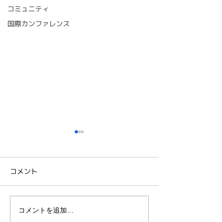
コミュニティ
国際カンファレンス
コメント
コメントを追加…
【開催レポート】思考の
『国際認定プロ