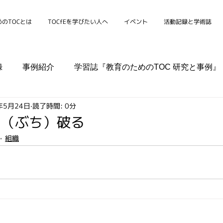
のTOCとは
TOCfEを学びたい人へ
イベント
活動記録と学術誌
録
事例紹介
学習誌『教育のためのTOC 研究と事例』
年5月24日
読了時間: 0分
シンポジウム
学校
家庭
組織
コミュニティ
を（ぶち）破る
組織