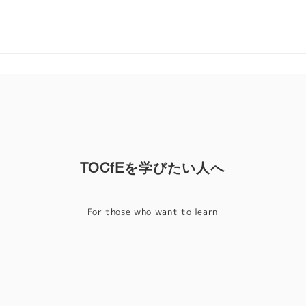
毎年
のため
は2
2026年3月7日開催！教育の
20
ためのTOCシンポジウム ～
ます
（土）
複雑な問題をシンプルにす
京女
る、一生ものの「考える力」
2-6
を手に取りませんか？～
オン
はあ
のツ
TOCfEを学びたい人へ
ど
For those who want to learn