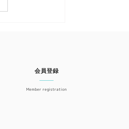
ご好評いただいている 教育
のTOCシンポジウム 例年
月に開催していましたが、
26年は3月7日（土） に開催し
。 開催日時：2026年3月7日
 10:00-17:00 場所：東
子大学 東京都杉並区善福寺
-1 申込方法：（準備中） ※
ライン配信、公式親会の予定
りません 教育のためのTOC
ールは、学校・家庭・職場な
会員登録
Member registration