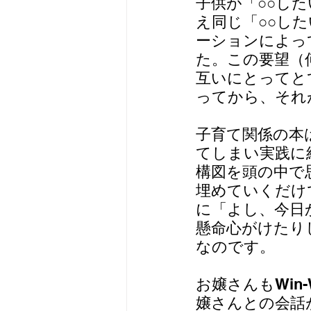
子供が「○○し
え同じ「○○し
ーションによっ
た。この要望（
互いにとってと
ってから、それ
子育て関係の本
てしまい実践に
構図を頭の中で
埋めていくだけ
に「よし、今日
懸命心がけたり
なのです。
お嬢さんもWin
嬢さんとの会話