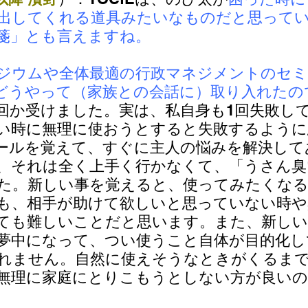
出してくれる道具みたいなものだと思って
箋」とも言えますね。
ンポジウムや全体最適の行政マネジメントのセ
どう
やって（家族との会話に）取り入れたの
回か受けました。実は、私自身も1回失敗し
い時に無理に使おうとすると失敗するように
ールを覚えて、すぐに主人の悩みを解決して
、それは全く上手く行かなくて、「うさん臭
た。新しい事を覚えると、使ってみたくな
も、相手が助けて欲しいと思っていない時や
ても難しいことだと思います。また、新しい
夢中になって、つい使うこと自体が目的化し
れません。自然に使えそうなときがくるま
無理に家庭にとりこもうとしない方が良い