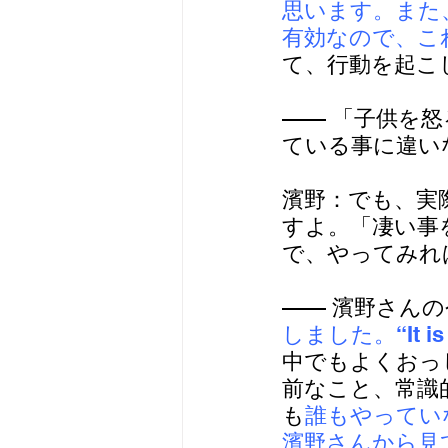
思います。また
有効なので、こ
て、行動を起こ
—— 「子供を
ている事に違い
濱野：でも、実
すよ。「凄い事
で、やってみれ
—— 濱野さん
しました。“It is c
中でもよくおっ
前なこと、常識
も
誰もやってい
濱野さんから見