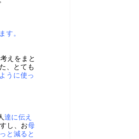
ます。
の考えをまと
きた、とても
のように使っ
人
達に伝え
すし、お
母
っと減ると