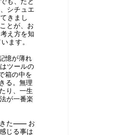
。でも、たと
は、シチュエ
ってきまし
ことが、お
の考え方を知
ています。
記憶が薄れ
Eはツールの
で箱の中を
きる。無理
たり、一生
法が一番楽
きた—— お
感じる事は