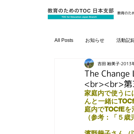
教育のため
All Posts
お知らせ
活動記
吉田 裕美子
2013
国際資格認定プログラム
The Cha
<br><br>
家庭内で使うには
んと一緒にTO
庭内でTOCf
（参考：「５歳児のTO
濱野繭子さん（