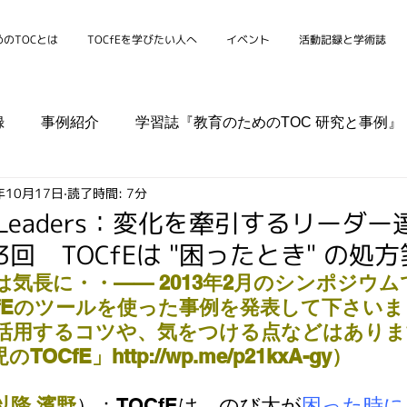
のTOCとは
TOCfEを学びたい人へ
イベント
活動記録と学術誌
録
事例紹介
学習誌『教育のためのTOC 研究と事例』
年10月17日
読了時間: 7分
シンポジウム
学校
家庭
組織
コミュニティ
nge Leaders：変化を牽引するリーダ
第3回 TOCfEは "困ったとき" の処方
気長に・・—— 2013年2月のシンポジウ
CfEのツールを使った事例を発表して下さい
Eを活用するコツや、気をつける点などはあり
CfE」http://wp.me/p21kxA-gy）
以降 濱野
）：TOCfEは、のび太が
困った時に