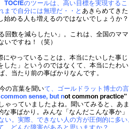
、TOCfEのツールは、高い目標を実現する
れまで自分には無理だ・・と
あきらめてきた
し始める人も増えるのではないでしょうか？
怒る回数を減らしたい」。これは、全国のマ
ないですね！（笑）
際にやっていることは、本当にたいした事じ
をした」というのではなくて、本当にたわい
ば、当たり前の事ばかりなんです。
の今の言葉を聞い
て、ゴールドラット博士の言
ommon sense, but n
ot common practi
しゃっていましたよね。聞いてみると、あ
的な事ばかり。みんな「なんだこんな事か」
ない。実際、できない人の方が圧倒的に多い
て、どんな障害があると思いますか？