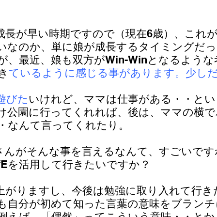
成長が早い時期ですので（現在6歳）、これがT
いなのか、単に娘が成長するタイミングだ
、最近、娘も双方がWin-Winとなるよう
き
ているように感じる事があります。少し
遊びた
いけれど、ママは仕事がある・・とい
け公園に行ってくれれば、後は、ママの横で
・なんて言ってくれたり。
嬢さんがそんな事を言えるなんて、すごいです
fEを活用して行きたいですか？
上がりますし、今後は勉強に取り入れて行き
も自分が初めて知った言葉の意味をブランチ
例えば、「偶然」ってこういう意味・・とか