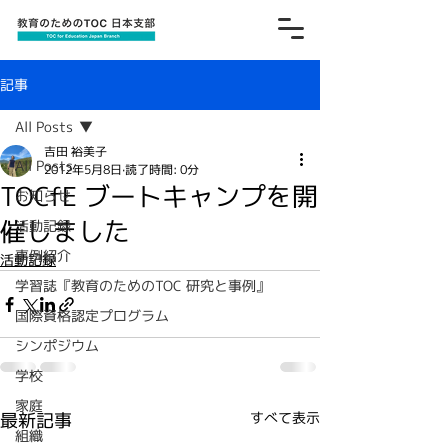
記事
All Posts
吉田 裕美子
All Posts
2012年5月8日
読了時間: 0分
TOCfE ブートキャンプを開
お知らせ
催しました
活動記録
事例紹介
活動記録
学習誌『教育のためのTOC 研究と事例』
国際資格認定プログラム
シンポジウム
学校
家庭
最新記事
すべて表示
組織