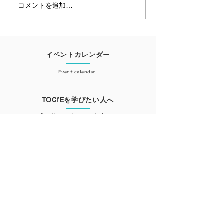
副理事長を退任しました
コメントを追加…
【第13回】教
TOCシンポジウ
ポート
イベントカレンダー
Event calendar
TOCfEを学びたい人へ
For those who want to learn
会員登録
Member registration
更新情報が届くニュースレター登録はこちら
ニュースレター登録