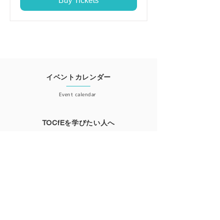
Buy Tickets
イベントカレンダー
Event calendar
TOCfEを学びたい人へ
For those who want to learn
会員登録
Member registration
更新情報が届くニュースレター登録はこちら