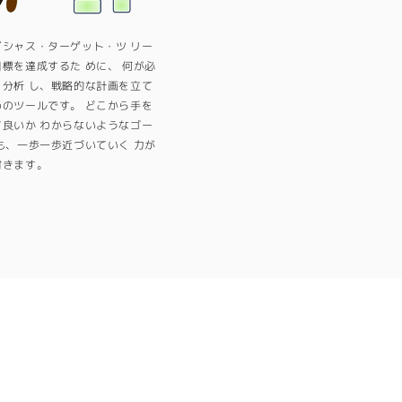
ビシャス・ターゲット・ツ リー
標を達成するた めに、 何が必
を分析 し、戦略的な計画を立て
めのツールです。 どこから手を
て良いか わからないようなゴー
も、一歩一歩近づいていく 力が
付きます。