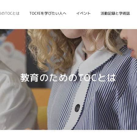
のTOCとは
TOCfEを学びたい人へ
イベント
活動記録と学術誌
教育のためのTOCとは