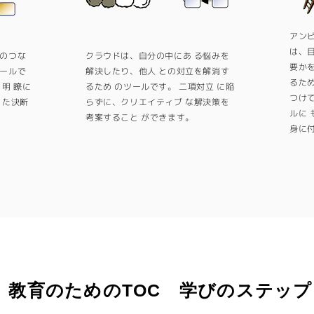
アン
は、目
事のつな
クラウドは、自分の中にあ る悩みを
要か
ツールで
解決したり、他人 との対立を解消す
るた
明 瞭に
るため のツールです。 二項対立 に陥
つけ
った決断
らずに、クリエイティブ な解決策を
ルに 
考案すること ができます。
身に
教育のためのTOC 学びのステップ