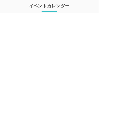
イベントカレンダー
Event calendar
TOCfEを学びたい人へ
For those who want to learn
会員登録
Member registration
更新情報が届くニュースレター登録はこちら
ニュースレター登録
お問合せはこちら