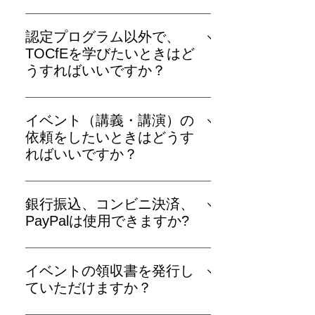
発行はできません。 【３】もし別の機
NPOとして企画している講座はありま
会に国際認定プログラムを受講される
せん。ですが、各地域のコミュニティ
認定プログラム以外で、
場合「TOC Learning Connection」の認
ー活動で開催される場合もございます
TOCfEを学びたい​ときは​ど
定証の発行には、１日だけの受講では
ので以下のページをご参照ください
う​すれば​いいですか？​
なく、改めて４日間の受講が必要とな
https://www.tocforeducation.org/learning
ります。 【４】１日だけご欠席される
各地域のコミュニティー活動で開催さ
場合でも、参加費の部分的な返金はで
れるますので以下のページをご参照く
イベント​（講義・講演）の​
きません。
ださい
依頼を​したい​ときは​どう​す
https://www.tocforeducation.org/learning
れば​いいですか？​
詳細を​お伺いしますので​事務局まで​お
問合せください TOCfE事務局：
銀行振込、コンビニ決済、
https://www.tocforeducation.org/contact
PayPalは使用できますか?
支払い方法はPayPalとクレジット払い
のみです。受講者本人ではない（保護
イベントの領収書を発行し
者の方など）クレジットカードも利用
ていただけますか？
可能です。