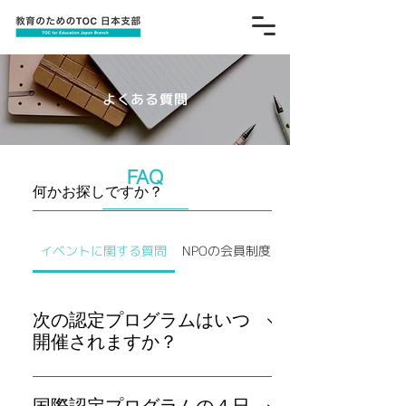
よくある質問
FAQ
イベントに関する質問
NPOの会員制度について
次の認定プログラムはいつ
開催されますか？
1年に4回程度、開催を予定していま
す、開催の3ヶ月前にはHPに掲載して