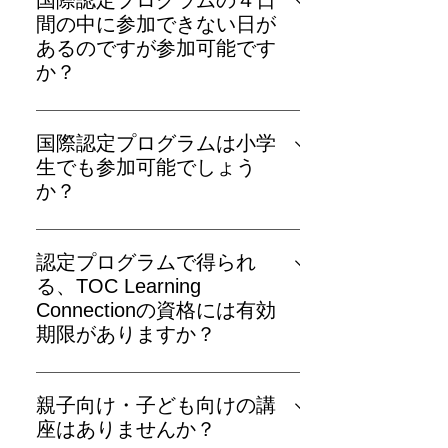
国際認定プログラムの４日
お知らせします。また、
間の中に参加できない日が
HP（https://www.tocforeducation.org/）
あるのですが参加可能です
のニュースレターにご登録いただく
か？
と、開催決定後にメールでお知らせい
4日間すべてに参加できなくても、認定
たします。 なお、オンラインの無料説
プログラムへのご参加は可能ですが、
明会も順次開催していますので、詳細
国際認定プログラムは小学
次の点をご了承ください。 【１】 セミ
を知りたい方は以下からお申込くださ
生でも参加可能でしょう
ナーでは４日間かけて３つ＋１つのツ
い。 https://tocfejp.peatix.com/
か？
ールを解説します。ツールは１つから
想定している受講者は社会人の方で
でも使用できますが、セミナーは4日間
す。過去に保護者の方も受講いただい
が関連した学習の構成になっていま
認定プログラムで得られ
て、小学生が参加したケースもありま
す、従って前半で休むと後半少し理解
る、TOC Learning
したが、８時間ｘ４日間を大人のペー
が難しいところがあるかも知れませ
Connectionの資格には​有効
スで受講するのはお子さんの負担も少
ん。 【２】認定証の発行は4日間の最
期限が​ありますか？
なくないと思いますので、判断は保護
後まで通しでご参加いただくことが前
期限は​ありません
者の方のお任せいたします。
提となります。そのため何らかの理由
親子向け・子ども​向けの​講
で４日間ご参加いただけない場合は
座は​ありませんか？
「TOC Learning Connection」の認定証