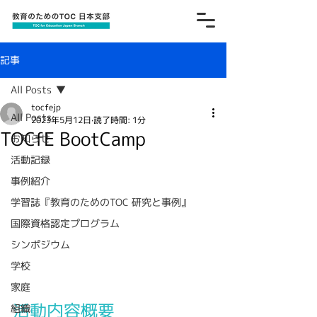
記事
All Posts
tocfejp
All Posts
2023年5月12日
読了時間: 1分
TOCfE BootCamp
お知らせ
活動記録
事例紹介
学習誌『教育のためのTOC 研究と事例』
国際資格認定プログラム
シンポジウム
学校
家庭
活動内容概要
組織