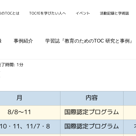
のTOCとは
TOCfEを学びたい人へ
イベント
活動記録と学術誌
録
事例紹介
学習誌『教育のためのTOC 研究と事例』
了時間: 1分
シンポジウム
学校
家庭
組織
コミュニティ
覧
月
内容
8/8～11
国際認定プログラム
/10・11、11/7・8
国際認定プログラム