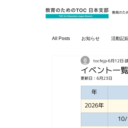
教育のため
All Posts
お知らせ
活動記
tocfejp
6月12日
読
国際資格認定プログラム
イベント一
更新日：
6月23日
年
2026年
10