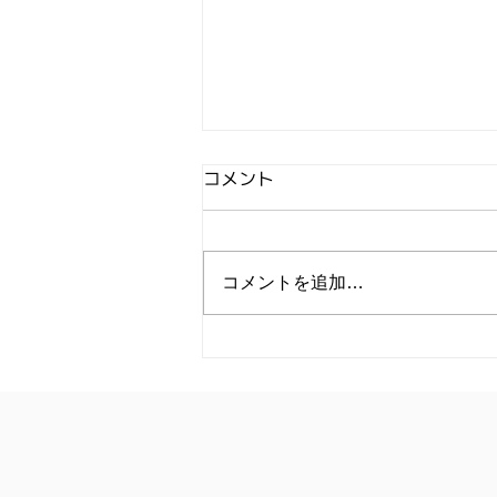
コメント
コメントを追加…
【開催レポート】思考の限界
を突破する4日間 ― 2026東
京認定プログラム