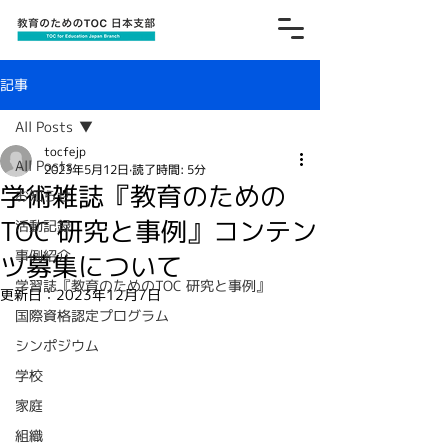
記事
All Posts
tocfejp
All Posts
2023年5月12日
読了時間: 5分
学術雑誌『教育のための
お知らせ
TOC 研究と事例』コンテン
活動記録
事例紹介
ツ募集について
学習誌『教育のためのTOC 研究と事例』
更新日：
2023年12月7日
国際資格認定プログラム
シンポジウム
学校
家庭
組織