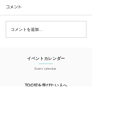
ム2022開催レポート
～ 教育のための
コメント
<TOCfEのツールとは＞ <各
NPO 教育のための
立25周年記念
国からの発表事例＞ 発表され
1995年に、イス
ライン・カンフ
た事例テーマは多岐に渡りま
理学者であり、ビ
2020開催レポ
した。 ・卓球で勝つために
のベストセラー『
コメントを追加…
（韓国） ・エッセイ・ライテ
ル』の著書でもあ
ィングへの適用（南アフリ
フ・ゴールドラッ
カ） ・パンデミックのなかで
って創立され、キ
ポーランド、イタリア、リト
エルケン氏が会長
イベントカレンダー
アニアの先生たちがこどもの
た。 今年はこのNPOの創立
Event calendar
可能性を引きだすために日...
25周年を記念し
ライン・...
TOCfEを学びたい人へ
For those who want to learn
会員登録
Member registration