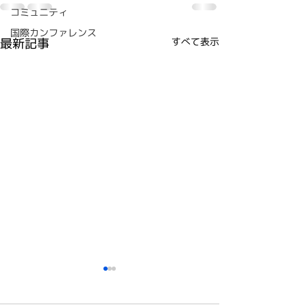
コミュニティ
国際カンファレンス
最新記事
すべて表示
教育のためのTOC 国際
人が秘める可能
オンライン・シンポジウ
放つヒントを