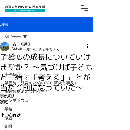
記事
All Posts
吉田 裕美子
All Posts
2016年2月13日
読了時間: 0分
子どもの成長についていけ
お知らせ
ますか？ ～気づけば子ども
活動記録
事例紹介
と一緒に「考える」ことが
学習誌『教育のためのTOC 研究と事例』
当たり前になっていた～
国際資格認定プログラム
事例紹介
シンポジウム
家庭
学校
家庭
組織