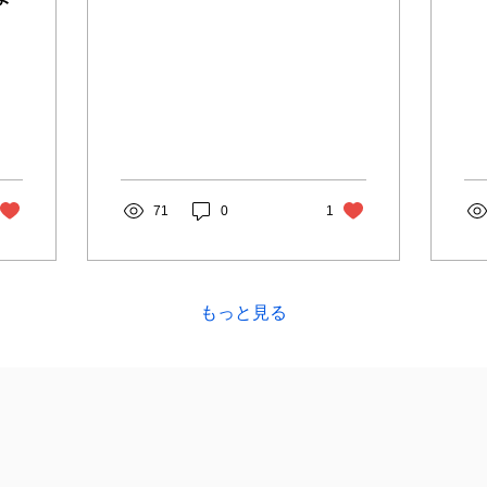
とする、北海道札幌市に
カ） ・パンデ
ある高校です。 新陽ビジ
か
ョン2030を掲げ、新しい
ア
取り組みを次々と展開す
ち
る学校として、近隣地...
き
71
0
1
もっと見る