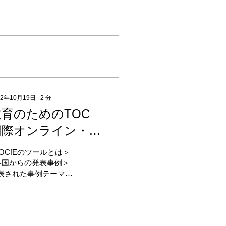
22年10月19日
∙
2
分
教育のためのTOC
国際オンライン・シ
ポジウム2022開催
TOCfEのツールとは＞
レポート
各国からの発表事例＞
表された事例テーマは
岐に渡りました。 ・卓
で勝つために（韓国）
エッセイ・ライティン
への適用（南アフリ