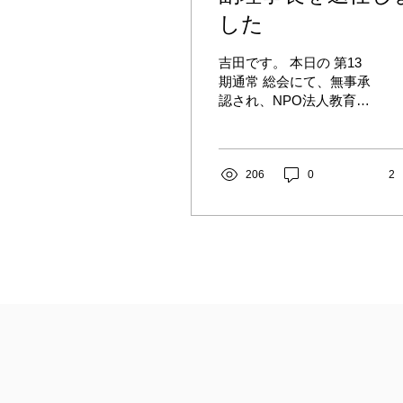
した
吉田です。 本日の 第13
期通常 総会にて、無事承
認され、NPO法人教育の
ためのTOC 副理事長を退
任することが決定しまし
た。 2013年にNPOを立
ち上げるときから関わら
206
0
2
せていただき、語り尽く
せないほどの思い出がで
きました。...