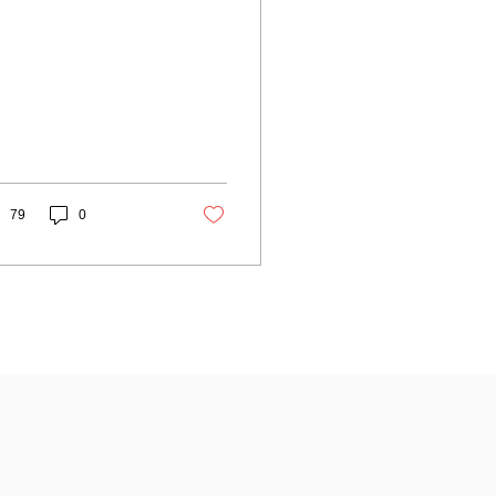
ミックのな
でポーランド、イタリ
、リトアニアの先生た
がこどもの可能性を引
だすために日...
79
0