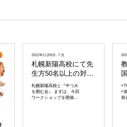
2022年11月6日
∙
7
分
20
札幌新陽高校にて先
生方50名以上の対話
の場にてTOCfEを体
ン
札幌新陽高校と『中つ火
<
験いただきました！
を囲む会』 まずは、今回
<
ワークショップを開催さ
発
せていただいた札幌新陽
多
高校をご紹介したいと思
球
います。 札幌新陽高校
・
は、『自主創造』を校訓
グ
ま